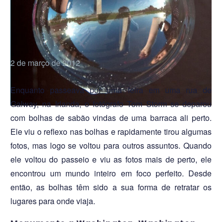
2 de março de 2012
2
0
Enquanto passeava por uma feira em uma rua de
Galway, na Irlanda, o fotógrafo Tom Storm se deparou
com bolhas de sabão vindas de uma barraca ali perto.
Ele viu o reflexo nas bolhas e rapidamente tirou algumas
fotos, mas logo se voltou para outros assuntos. Quando
ele voltou do passeio e viu as fotos mais de perto, ele
encontrou um mundo inteiro em foco perfeito. Desde
então, as bolhas têm sido a sua forma de retratar os
lugares para onde viaja.