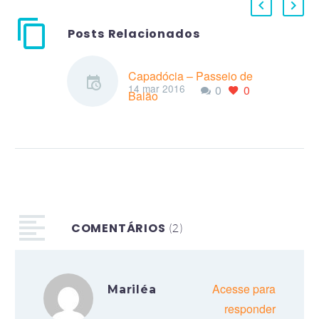
Posts Relacionados
Capadócia – Passeio de
14 mar 2016
0
0
Balão
Ver a Capadócia de
dentro de um balão é
algo único na vida, com
certeza é uma das
experiências mais…
COMENTÁRIOS
(2)
Acesse para
Mariléa
responder