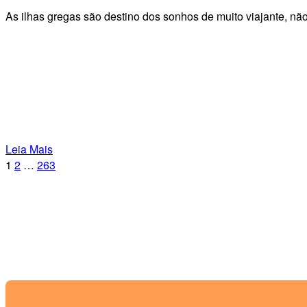
As ilhas gregas são destino dos sonhos de muito viajante, 
Leia Mais
1
2
…
263