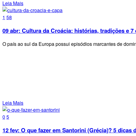
Leia Mais
1
58
09 abr:
Cultura da Croácia: histórias, tradições e 7
O país ao sul da Europa possui episódios marcantes de domin
Leia Mais
0
5
12 fev:
O que fazer em Santorini (Grécia)? 5 dicas d