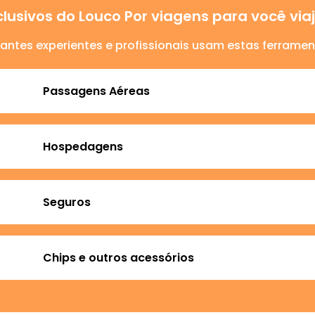
lusivos do Louco Por viagens para você vi
jantes experientes e profissionais usam estas ferramen
Passagens Aéreas
Hospedagens
Seguros
Chips e outros acessórios