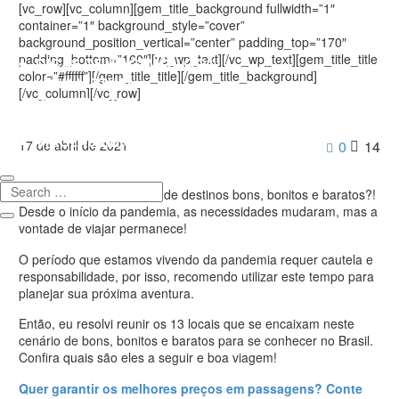
[vc_row][vc_column][gem_title_background fullwidth=”1″
container=”1″ background_style=”cover”
background_position_vertical=”center” padding_top=”170″
padding_bottom=”160″][vc_wp_text][/vc_wp_text][gem_title_title
DICAS DE VIAGEM(BLOG)
color=”#ffffff”][/gem_title_title][/gem_title_background]
LOJA VIRTUAL
[/vc_column][/vc_row]
DESCONTOS
QUEM SOMOS
VIAGENS EM GRUPO
17 de abril de 2021
0
14
Qual brasileiro não gosta de destinos bons, bonitos e baratos?!
Desde o início da pandemia, as necessidades mudaram, mas a
vontade de viajar permanece!
O período que estamos vivendo da pandemia requer cautela e
responsabilidade, por isso, recomendo utilizar este tempo para
planejar sua próxima aventura.
Então, eu resolvi reunir os 13 locais que se encaixam neste
cenário de bons, bonitos e baratos para se conhecer no Brasil.
Confira quais são eles a seguir e boa viagem!
Quer garantir os melhores preços em passagens? Conte