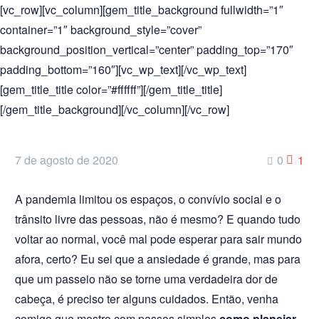
[vc_row][vc_column][gem_title_background fullwidth=”1″
container=”1″ background_style=”cover”
background_position_vertical=”center” padding_top=”170″
padding_bottom=”160″][vc_wp_text][/vc_wp_text]
[gem_title_title color=”#ffffff”][/gem_title_title]
[/gem_title_background][/vc_column][/vc_row]
7 de agosto de 2020
0
1
A pandemia limitou os espaços, o convívio social e o
trânsito livre das pessoas, não é mesmo? E quando tudo
voltar ao normal, você mal pode esperar para sair mundo
afora, certo? Eu sei que a ansiedade é grande, mas para
que um passeio não se torne uma verdadeira dor de
cabeça, é preciso ter alguns cuidados. Então, venha
comigo que mostro com passos simples
como planejar