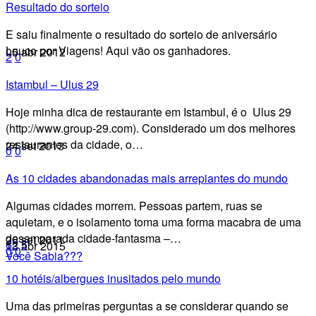
Resultado do sorteio
E saiu finalmente o resultado do sorteio de aniversário
Louco por Viagens! Aqui vão os ganhadores.
05 abr 2012
2
0
Istambul – Ulus 29
Hoje minha dica de restaurante em Istambul, é o Ulus 29
(http://www.group-29.com). Considerado um dos melhores
restaurantes da cidade, o…
24 set 2013
0
0
As 10 cidades abandonadas mais arrepiantes do mundo
Algumas cidades morrem. Pessoas partem, ruas se
aquietam, e o isolamento toma uma forma macabra de uma
desamparada cidade-fantasma –…
26 set 2011
62
5
13 abr 2015
0
0
Você Sabia???
10 hotéis/albergues inusitados pelo mundo
Uma das primeiras perguntas a se considerar quando se