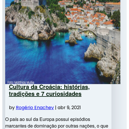
Cultura da Croácia: histórias,
tradições e 7 curiosidades
by
Rogério Enachev
|
abr 9, 2021
O país ao sul da Europa possui episódios
marcantes de dominação por outras nações, o que