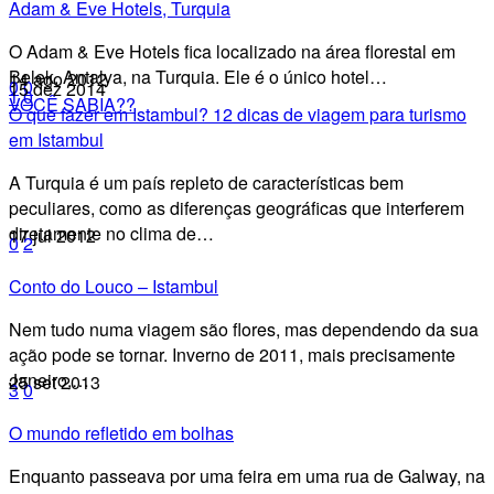
Adam & Eve Hotels, Turquia
O Adam & Eve Hotels fica localizado na área florestal em
Belek, Antalya, na Turquia. Ele é o único hotel…
14 ago 2012
0
0
15 dez 2014
1
0
VOCÊ SABIA??
O que fazer em Istambul? 12 dicas de viagem para turismo
em Istambul
A Turquia é um país repleto de características bem
peculiares, como as diferenças geográficas que interferem
diretamente no clima de…
17 jul 2012
0
2
Conto do Louco – Istambul
Nem tudo numa viagem são flores, mas dependendo da sua
ação pode se tornar. Inverno de 2011, mais precisamente
Janeiro,…
25 set 2013
3
0
O mundo refletido em bolhas
Enquanto passeava por uma feira em uma rua de Galway, na