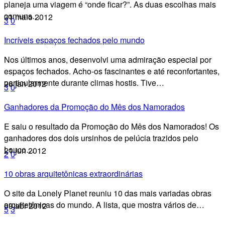
planeja uma viagem é “onde ficar?”. As duas escolhas mais
comuns…
31 maio 2012
3
0
Incríveis espaços fechados pelo mundo
Nos últimos anos, desenvolvi uma admiração especial por
espaços fechados. Acho-os fascinantes e até reconfortantes,
particularmente durante climas hostis. Tive…
26 jan 2012
3
0
Ganhadores da Promoção do Mês dos Namorados
E saiu o resultado da Promoção do Mês dos Namorados! Os
ganhadores dos dois ursinhos de pelúcia trazidos pelo
Louco…
21 jun 2012
2
0
10 obras arquitetônicas extraordinárias
O site da Lonely Planet reuniu 10 das mais variadas obras
arquitetônicas do mundo. A lista, que mostra vários de…
09 abr 2012
5
3