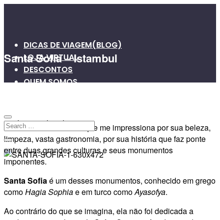
DICAS DE VIAGEM(BLOG)
Santa Sofia – Istambul
LOJA VIRTUAL
DESCONTOS
QUEM SOMOS
VIAGENS EM GRUPO
16 de setembro de 2013
1
0
Istambul é uma cidade que me impressiona por sua beleza,
limpeza, vasta gastronomia, por sua história que faz ponte
entre duas grandes culturas e seus monumentos
imponentes.
Santa Sofia
é um desses monumentos, conhecido em grego
como
Hagia Sophia
e em turco como
Ayasofya
.
Ao contrário do que se imagina, ela não foi dedicada a