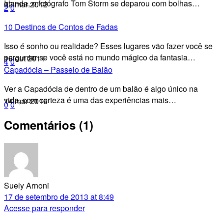
Irlanda, o fotógrafo Tom Storm se deparou com bolhas…
02 mar 2012
2
0
10 Destinos de Contos de Fadas
Isso é sonho ou realidade? Esses lugares vão fazer você se
perguntar se você está no mundo mágico da fantasia…
16 out 2011
4
0
Capadócia – Passeio de Balão
Ver a Capadócia de dentro de um balão é algo único na
vida, com certeza é uma das experiências mais…
14 mar 2016
0
0
Comentários
(1)
Suely Arnoni
17 de setembro de 2013 at 8:49
Acesse para responder