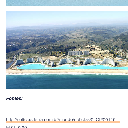
Fontes:
–
http://noticias.terra.com.br/mundo/noticias/0,,OI2001151-
EI8140,00-