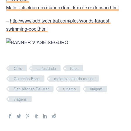
Maior+piscina+do+mundo+tem+km+de+extensao.html
–
http://www.odditycentral.com/pics/worlds-largest-
swimming-pool.html
Chile
curiosidade
fotos
Guinness Book
maior piscina do mundo
San Alfonso Del Mar
turismo
viagem
viagens