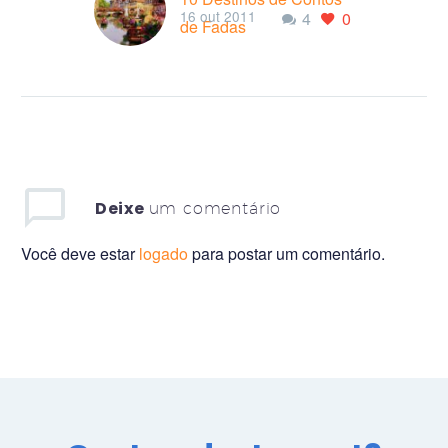
16 out 2011
4
0
de Fadas
Isso é sonho ou
realidade? Esses
lugares vão fazer você
se perguntar se você
está no mundo mágico
da fantasia…
Deixe
um comentário
Você deve estar
logado
para postar um comentário.