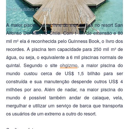
22 de outubro de 2011
0
0
A maior piscina ao ar livre do mundo fica no resort San
Alfonso Del Mar, no Chile. Com 1 km de extensão e 80
mil m² ela é reconhecida pelo Guinness Book, o livro dos
recordes. A piscina tem capacidade para 250 mil m³ de
água, ou seja, o equivalente a 6 mil piscinas normais de
quintal. Segundo o site
ohgizmo
, a maior piscina do
mundo custou cerca de US$ 1,5 bilhão para ser
construída e sua manutenção despende outros US$ 4
milhões por ano. Além de nadar, na maior piscina do
mundo é possível também andar de caiaque, vela,
mergulhar e utilizar um serviço de barca que transporta
os usuários de um extremo a outro do resort.