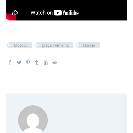
Moscou
praça vermelha
Rússia