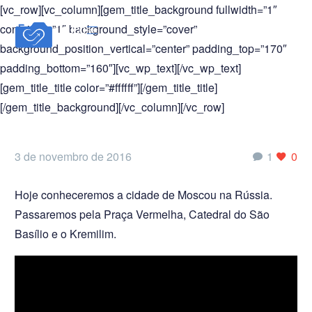
[vc_row][vc_column][gem_title_background fullwidth=”1″
container=”1″ background_style=”cover”
background_position_vertical=”center” padding_top=”170″
padding_bottom=”160″][vc_wp_text][/vc_wp_text]
[gem_title_title color=”#ffffff”][/gem_title_title]
[/gem_title_background][/vc_column][/vc_row]
3 de novembro de 2016
1
0
Hoje conheceremos a cidade de Moscou na Rússia.
Passaremos pela Praça Vermelha, Catedral do São
Basílio e o Kremilim.