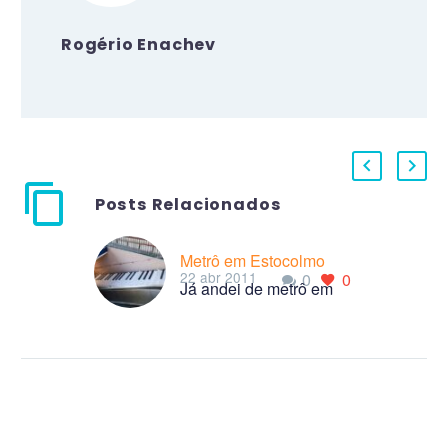
Rogério Enachev
Posts Relacionados
Metrô em Estocolmo
22 abr 2011
0
0
Já andei de metrô em
muitas cidades pelo
mundo e tenho algumas
considerações sobre
alguns deles.