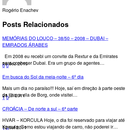
Rogério Enachev
Posts Relacionados
MEMÓRIAS DO LOUCO – 38/50 – 2008 – DUBAI –
EMIRADOS ÁRABES
Em 2008 eu recebi um convite da Rextur e da Emirates
para conhecer Dubai. Era um grupo de agentes…
18 dez 2015
0
0
Em busca do Sol da meia-noite – 6º dia
Mais um dia no paraíso!!! Hoje, saí em direção à parte oeste
da ilha: a vila de Borg, onde visitei…
21 jul 2011
1
0
CROÁCIA – De norte a sul – 6ª parte
HVAR – KORCULA Hoje, o dia foi reservado para viajar até
Korcula. Como estou viajando de carro, não poderei ir…
12 out 2011
1
0