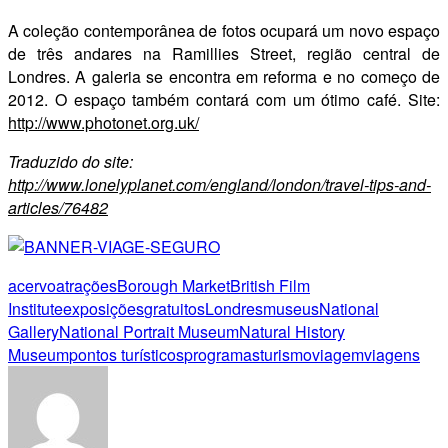
A coleção contemporânea de fotos ocupará um novo espaço
de três andares na Ramillies Street, região central de
Londres. A galeria se encontra em reforma e no começo de
2012. O espaço também contará com um ótimo café. Site:
http://www.photonet.org.uk/
Traduzido do site:
http://www.lonelyplanet.com/england/london/travel-tips-and-
articles/76482
acervo
atrações
Borough Market
British Film
Institute
exposições
gratuitos
Londres
museus
National
Gallery
National Portrait Museum
Natural History
Museum
pontos turísticos
programas
turismo
viagem
viagens