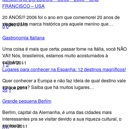
FRANCISCO – USA
20 ANOS!!! 2006 foi o ano em que comemorei 20 anos de
viagens! Um marca histórica pra aquele menino que…
16 dez 2015
0
0
Gastronomia Italiana
Uma coisa é mais que certa: passar fome na Itália, você NÃO
VAI! Nós, brasileiros, estamos muito acostumados à
culinária…
14 jun 2011
1
2
Lugares para conhecer na Espanha: 12 destinos magníficos!
Quer conhecer a Europa e não faz ideia de qual destino vale
mais a pena? Saiba que há muitos lugares…
17 nov 2011
35
1
Grande pequena Berlim
Berlim, capital da Alemanha, é uma das cidades mais
interessantes pra se visitar devido a sua riqueza cultural, o
contraste…
10 nov 2011
0
0