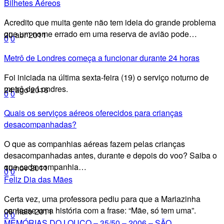
Bilhetes Aéreos
Acredito que muita gente não tem ideia do grande problema
que um nome errado em uma reserva de avião pode…
20 abr 2011
0
0
Metrô de Londres começa a funcionar durante 24 horas
Foi iniciada na última sexta-feira (19) o serviço noturno de
metrô de Londres.
24 ago 2016
0
0
Quais os serviços aéreos oferecidos para crianças
desacompanhadas?
O que as companhias aéreas fazem pelas crianças
desacompanhadas antes, durante e depois do voo? Saiba o
que cada companhia…
10 nov 2011
0
0
Feliz Dia das Mães
Certa vez, uma professora pediu para que a Mariazinha
contasse uma história com a frase: “Mãe, só tem uma”.
06 maio 2011
0
0
MEMÓRIAS DO LOUCO – 35/50 – 2006 – SÃO