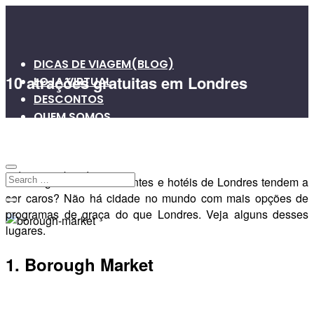
DICAS DE VIAGEM(BLOG)
10 atrações gratuitas em Londres
LOJA VIRTUAL
DESCONTOS
QUEM SOMOS
VIAGENS EM GRUPO
8 de novembro de 2011
0
0
Quem liga se os restaurantes e hotéis de Londres tendem a
ser caros? Não há cidade no mundo com mais opções de
programas de graça do que Londres. Veja alguns desses
lugares.
1. Borough Market