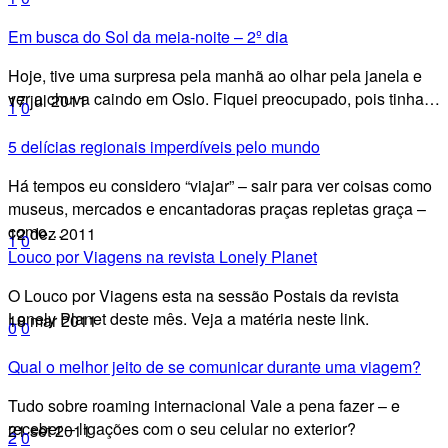
Em busca do Sol da meia-noite – 2º dia
Hoje, tive uma surpresa pela manhã ao olhar pela janela e
ver a chuva caindo em Oslo. Fiquei preocupado, pois tinha…
17 jul 2011
1
0
5 delícias regionais imperdíveis pelo mundo
Há tempos eu considero “viajar” – sair para ver coisas como
museus, mercados e encantadoras praças repletas graça –
como…
12 dez 2011
1
0
Louco por Viagens na revista Lonely Planet
O Louco por Viagens esta na sessão Postais da revista
Lonely Planet deste mês. Veja a matéria neste link.
18 mar 2011
0
0
Qual o melhor jeito de se comunicar durante uma viagem?
Tudo sobre roaming internacional Vale a pena fazer – e
receber – ligações com o seu celular no exterior?
21 set 2011
2
0