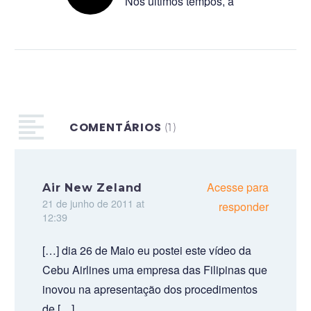
Nos últimos tempos, a
Síria tem sido lembrada
ao redor do mundo pelo
seu lado mais triste e
cruel. Conflitos…
COMENTÁRIOS
(1)
Acesse para
Air New Zeland
21 de junho de 2011 at
responder
12:39
[…] dia 26 de Maio eu postei este vídeo da
Cebu Airlines uma empresa das Filipinas que
inovou na apresentação dos procedimentos
de […]