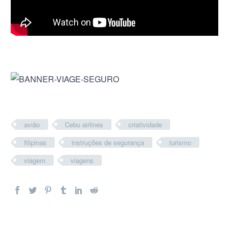
avião
Cebu airlines
criatividade
filipinas
instruções de segurança
turismo
viagem
viagens