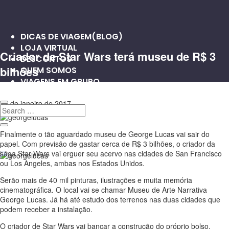
DICAS DE VIAGEM(BLOG)
LOJA VIRTUAL
Criador de Star Wars terá museu de R$ 3
DESCONTOS
bilhões
QUEM SOMOS
VIAGENS EM GRUPO
12 de janeiro de 2017
0
0
Finalmente o tão aguardado museu de George Lucas vai sair do
papel. Com previsão de gastar cerca de R$ 3 bilhões, o criador da
saga Star Wars vai erguer seu acervo nas cidades de San Francisco
ou Los Angeles, ambas nos Estados Unidos.
Serão mais de 40 mil pinturas, ilustrações e muita memória
cinematográfica. O local vai se chamar Museu de Arte Narrativa
George Lucas. Já há até estudo dos terrenos nas duas cidades que
podem receber a instalação.
O criador de Star Wars vai bancar a construção do próprio bolso.