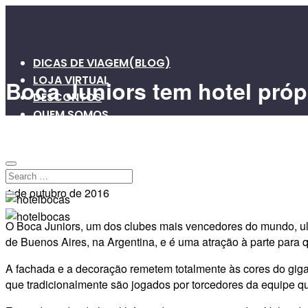
DICAS DE VIAGEM(BLOG)
LOJA VIRTUAL
Boca Juniors tem hotel pró
DESCONTOS
QUEM SOMOS
VIAGENS EM GRUPO
0
0
4 de outubro de 2016
O Boca Juniors, um dos clubes mais vencedores do mundo, ult
de Buenos Aires, na Argentina, e é uma atração à parte para 
A fachada e a decoração remetem totalmente às cores do gigan
que tradicionalmente são jogados por torcedores da equipe 