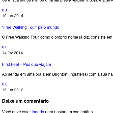
0
1
10 jun 2014
“Free Walking Tour” pelo mundo
O Free Walking Tour, como o próprio nome já diz, consiste em 
0
0
14 fev 2014
First Feet – Pés que viajam
Ao sentar em uma praia em Brighton (Inglaterra) com a sua na
0
0
15 jun 2012
Deixe
um comentário
Você deve estar
logado
para postar um comentário.