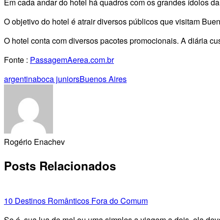
Em cada andar do hotel há quadros com os grandes ídolos da h
O objetivo do hotel é atrair diversos públicos que visitam Bue
O hotel conta com diversos pacotes promocionais. A diária c
Fonte :
PassagemAerea.com.br
argentina
boca juniors
Buenos Aires
Rogério Enachev
Posts Relacionados
10 Destinos Românticos Fora do Comum
Se é sua lua de mel ou uma simples a viagem a dois, ela dev