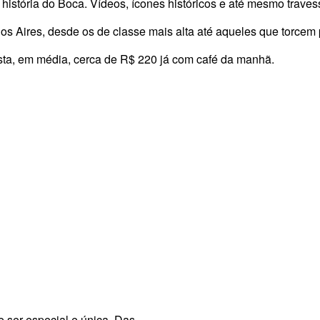
istória do Boca. Vídeos, ícones históricos e até mesmo traves
nos Aires, desde os de classe mais alta até aqueles que torcem 
usta, em média, cerca de R$ 220 já com café da manhã.
e ser especial e única. Das…