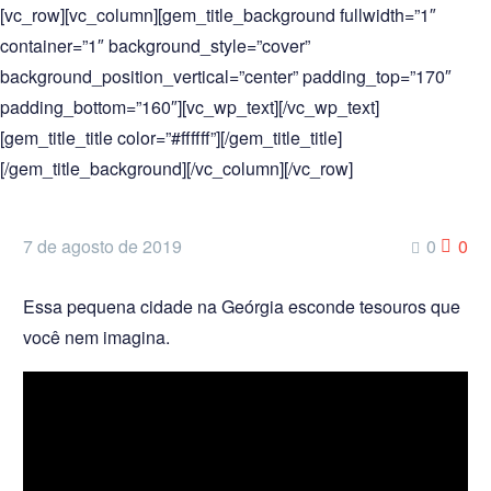
[vc_row][vc_column][gem_title_background fullwidth=”1″
container=”1″ background_style=”cover”
background_position_vertical=”center” padding_top=”170″
padding_bottom=”160″][vc_wp_text][/vc_wp_text]
[gem_title_title color=”#ffffff”][/gem_title_title]
[/gem_title_background][/vc_column][/vc_row]
7 de agosto de 2019
0
0
Essa pequena cidade na Geórgia esconde tesouros que
você nem imagina.