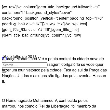
[vc_row][vc_column][gem_title_background fullwidth=”1″
container=”1″ background_style=”cover”
background_position_vertical=”center” padding_top=”170″
padding_bottom=”160″][vc_wp_text][/vc_wp_text]
DICAS DE VIAGEM(BLOG)
[gem_title_title color=”#ffffff”][/gem_title_title]
LOJA VIRTUAL
[/gem_title_background][/vc_column][/vc_row]
DESCONTOS
QUEM SOMOS
VIAGENS EM GRUPO
16 de julho de 2018
0
1
A praça Mohammed V é o ponto central da cidade nova de
Casablanca e também passagem obrigatória se você quer
fazer um tour histórico pela cidade. Fica ao sul da Praça das
Nações Unidas e as duas são ligadas pela avenida Hassan
II.
O Homenageado Mohammed V, conhecido pelos
marroquinos como o Rei da Libertação, foi membro da