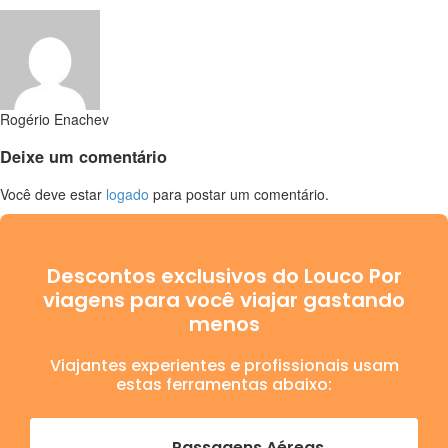
Rogério Enachev
Deixe
um comentário
Você deve estar
logado
para postar um comentário.
Descontos exclusivos do Louco Por
viagens para você viajar gastando
menos
Viajantes experientes e profissionais usam
estas ferramentas abaixo:
Passagens Aéreas