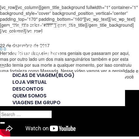
[vc_row][vc_column][gem_title_background fullwidth=”1″ container=”1″
background_style=”cover” background_position_vertical=”center”
padding_top=”170″ padding_bottom=”160″][vc_wp_text][/vc_wp_text]
[gem_title_title color=”#ffffff”][/gem_title_title][/gem_title_background]
DICAS DE VIAGEM(BLOG)
[/vc_column][/vc_row]
LOJA VIRTUAL
DESCONTOS
22 de dezembro de 2017
QUEM SOMOS
0
0
Herodes foi um daqueles homens geniais que passaram por aqui,
VIAGENS EM GRUPO
mas por outro lado um dos mais sanguinários também e por esta
razão temia por sua morte a qualquer momento, por isso construiu
uma fortaleza como Massada. Nesse vídeo vamos ver a genialidade e
DICAS DE VIAGEM(BLOG)
loucura desse homem. Massada é um lugar único no mundo e você
LOJA VIRTUAL
não poder deixar de conhecer.
DESCONTOS
QUEM SOMOS
VIAGENS EM GRUPO