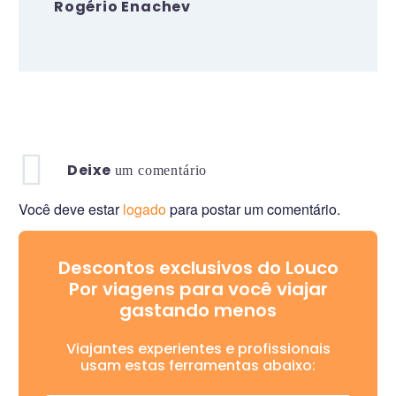
Rogério Enachev
Deixe
um comentário
Você deve estar
logado
para postar um comentário.
Descontos exclusivos do Louco
Por viagens para você viajar
gastando menos
Viajantes experientes e profissionais
usam estas ferramentas abaixo: