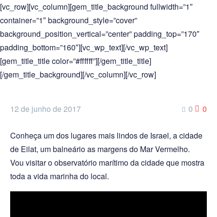
[vc_row][vc_column][gem_title_background fullwidth=”1″
container=”1″ background_style=”cover”
background_position_vertical=”center” padding_top=”170″
padding_bottom=”160″][vc_wp_text][/vc_wp_text]
[gem_title_title color=”#ffffff”][/gem_title_title]
[/gem_title_background][/vc_column][/vc_row]
12 de junho de 2017
0
0
Conheça um dos lugares mais lindos de Israel, a cidade
de Eilat, um balneário as margens do Mar Vermelho.
Vou visitar o observatório marítimo da cidade que mostra
toda a vida marinha do local.