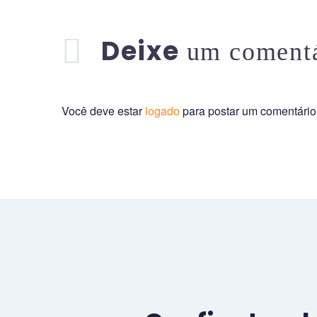
Ponte Carlos. Conheceremos
também uma parte pouco
Deixe
um coment
divulgada nos circuitos turísticos
como as esculturas de Davi Cerny
e o Muro de Lennon.
Você deve estar
logado
para postar um comentário