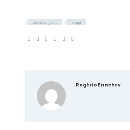
bairro do judeu
praga
Rogério Enachev