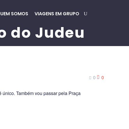
UEM SOMOS
VIAGENS EM GRUPO
o do Judeu
0
0
é único. Também vou passar pela Praça