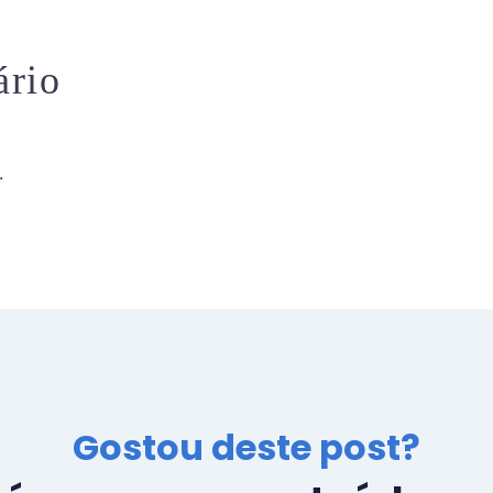
na República Checa.
Praga é a capital da
ário
República Checa e uma
cidade incrível.
.
Gostou deste post?