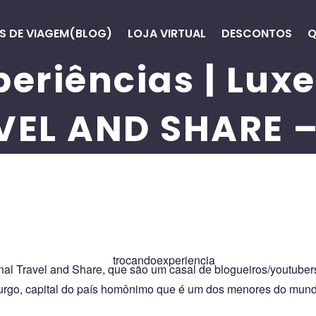
S DE VIAGEM(BLOG)
LOJA VIRTUAL
DESCONTOS
Q
periências | Lu
VEL AND SHARE – 
nal Travel and Share, que são um casal de blogueiros/youtuber
urgo, capital do país homônimo que é um dos menores do mund