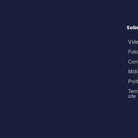
Sob
Víd
Fot
Con
Mídi
Polí
Term
site