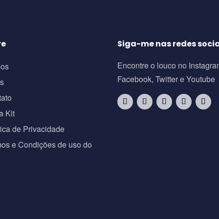
re
Siga-me nas redes socia
Encontre o louco no Instagra
eos
Facebook, Twitter e Youtube
os
tato
a Kit
tica de Privacidade
os e Condições de uso do