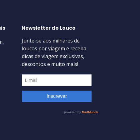
is
Newsletter do Louco
m,