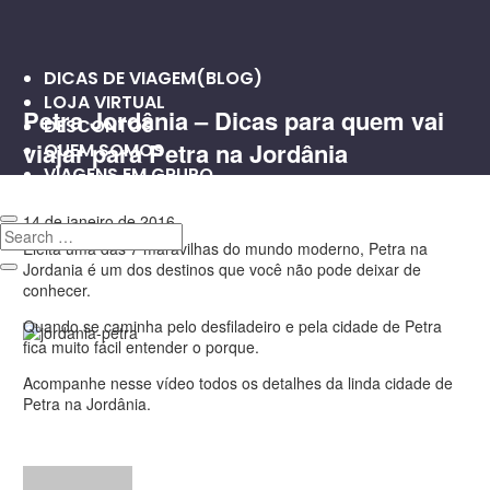
DICAS DE VIAGEM(BLOG)
LOJA VIRTUAL
Petra Jordânia – Dicas para quem vai
DESCONTOS
viajar para Petra na Jordânia
QUEM SOMOS
VIAGENS EM GRUPO
14 de janeiro de 2016
0
0
Eleita uma das 7 maravilhas do mundo moderno, Petra na
Jordania é um dos destinos que você não pode deixar de
conhecer.
Quando se caminha pelo desfiladeiro e pela cidade de Petra
fica muito fácil entender o porque.
Acompanhe nesse vídeo todos os detalhes da linda cidade de
Petra na Jordânia.