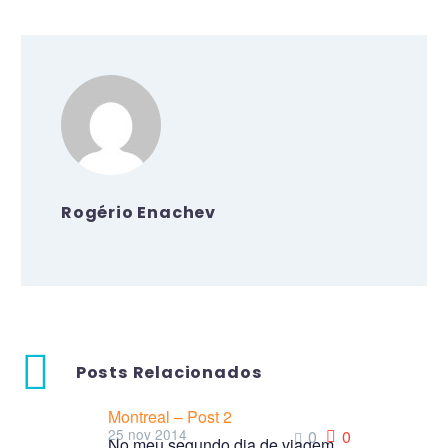
Rogério Enachev
Posts Relacionados
Montreal – Post 2
25 nov 2014
0
0
No meu segundo dia de viagem