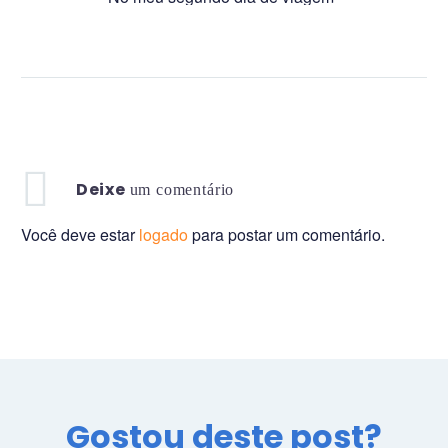
por Montreal visitei a catedral de
Notre Dame, na parte histórica da
cidade, construída…
Deixe
um comentário
Você deve estar
logado
para postar um comentário.
Gostou deste post?