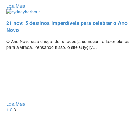
Leia Mais
1
0
21 nov:
5 destinos imperdíveis para celebrar o Ano
Novo
O Ano Novo está chegando, e todos já começam a fazer planos
para a virada. Pensando nisso, o site Gilygily…
Leia Mais
1
2
3