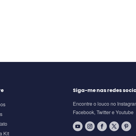
re
Siga-me nas redes socia
Encontre o louco no Instagra
eos
Facebook, Twitter e Youtube
os
tato
a Kit