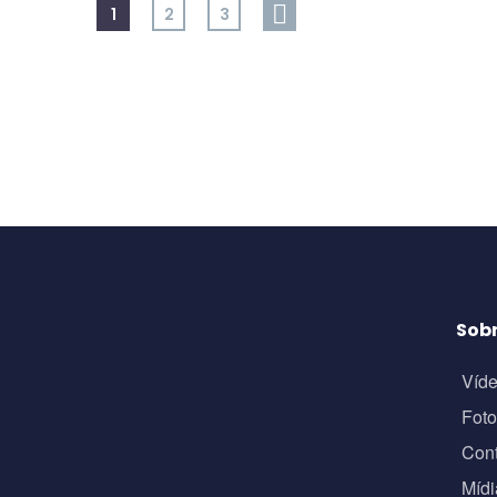
1
2
3
Sob
Víd
Fot
Con
Mídi