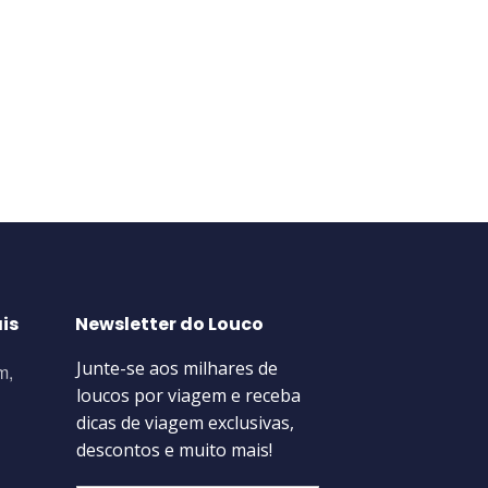
is
Newsletter do Louco
m,