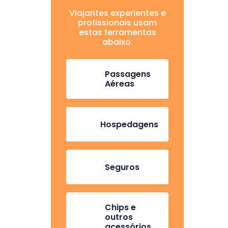
Viajantes experientes e
profissionais usam
estas ferramentas
abaixo:
Passagens
Aéreas
Hospedagens
Seguros
Chips e
outros
acessórios