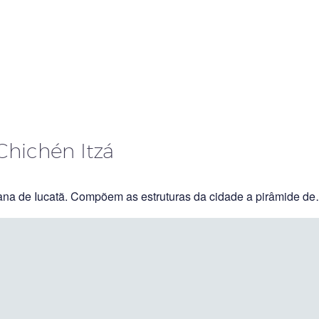
Chichén Itzá
cana de Iucatã. Compõem as estruturas da cidade a pirâmide d