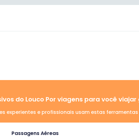
ivos do Louco Por viagens para você viaj
es experientes e profissionais usam estas ferramentas
Passagens Aéreas