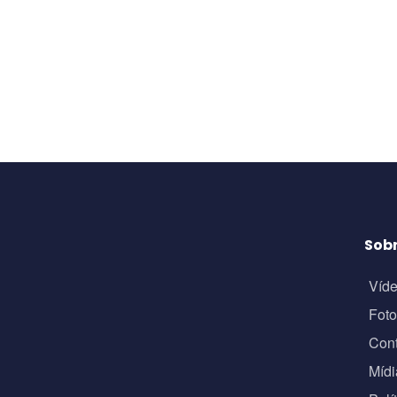
Sob
Víd
Fot
Con
Mídi