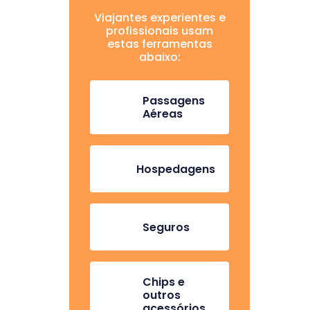
Viajantes experientes e
profissionais usam
estas ferramentas
abaixo:
Passagens
Aéreas
Hospedagens
Seguros
Chips e
outros
acessórios