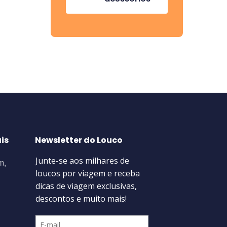
is
Newsletter do Louco
m,