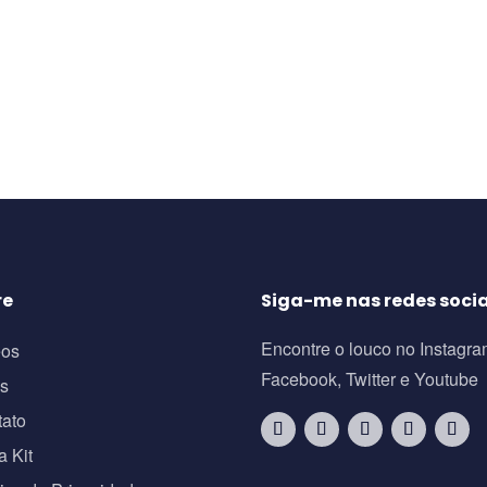
re
Siga-me nas redes socia
Encontre o louco no Instagra
eos
Facebook, Twitter e Youtube
os
tato
a Kit