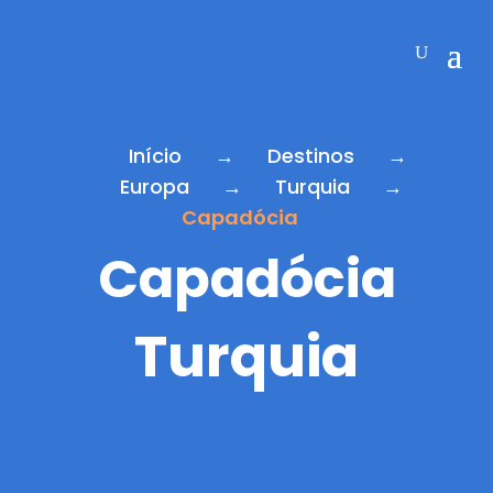
Início
→
Destinos
→
Europa
→
Turquia
→
Capadócia
Capadócia
Turquia