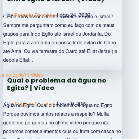
by
Rogério Enachev
|
ago 24, 2020
Como atravessar a fronteira entre o Egito e Israel?
Sempre me perguntam como eu faço com os meus
grupos para ir do Egito até Israel ou Jordânia. Do
Egito para a Jordânia eu posso ir de avião do Cairo
até Amã. Ou via terrestre do Cairo até Eilat (Israel) e
depois Eilat...
Qual o problema da água no
Egito? | Vídeo
by
Rogério Enachev
|
mar 6, 2019
Água no Egito: Qual o problema da água no Egito
Porque ouvimos tantos relatos a respeito? Muita
gente me perguntou no último video por que não
podemos comer alimentos crus ou fruta com casca no