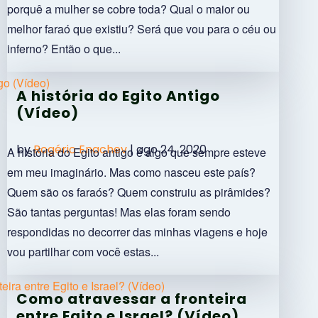
porquê a mulher se cobre toda? Qual o maior ou
melhor faraó que existiu? Será que vou para o céu ou
inferno? Então o que...
A história do Egito Antigo
(Vídeo)
by
Rogério Enachev
|
ago 24, 2020
A história do Egito antigo é algo que sempre esteve
em meu imaginário. Mas como nasceu este país?
Quem são os faraós? Quem construiu as pirâmides?
São tantas perguntas! Mas elas foram sendo
respondidas no decorrer das minhas viagens e hoje
vou partilhar com você estas...
Como atravessar a fronteira
entre Egito e Israel? (Vídeo)