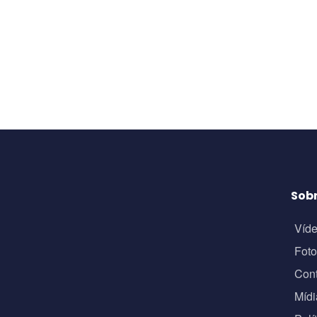
Sob
Víd
Fot
Con
Mídi