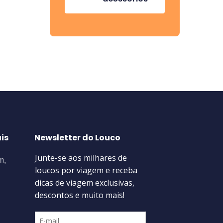
is
Newsletter do Louco
m,