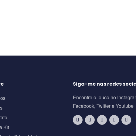
re
Siga-me nas redes socia
Encontre o louco no Instagra
eos
Facebook, Twitter e Youtube
os
tato
a Kit