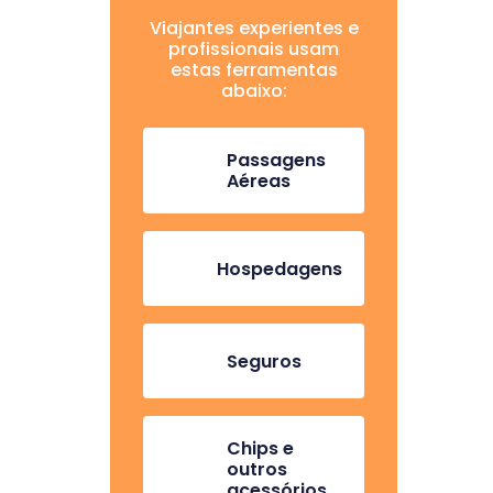
Viajantes experientes e
profissionais usam
estas ferramentas
abaixo:
Passagens
Aéreas
Hospedagens
Seguros
Chips e
outros
acessórios