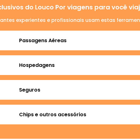
lusivos do Louco Por viagens para você vi
jantes experientes e profissionais usam estas ferramen
Passagens Aéreas
Hospedagens
Seguros
Chips e outros acessórios