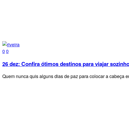
0
0
26 dez:
Confira ótimos destinos para viajar sozinho
Quem nunca quis alguns dias de paz para colocar a cabeça e