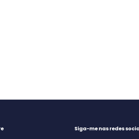
re
Siga-me nas redes socia