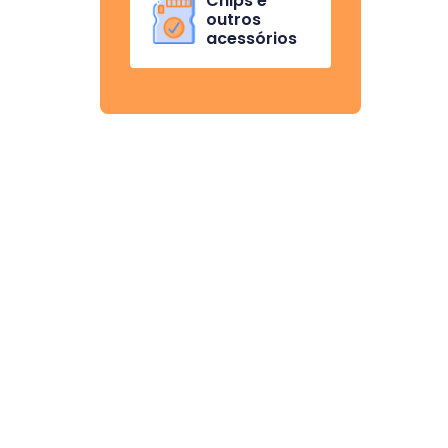
Chips e
outros
acessórios