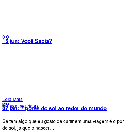
0
0
15 jun:
Você Sabia?
Leia Mais
2
0
07 jan:
7 pores do sol ao redor do mundo
Se tem algo que eu gosto de curtir em uma viagem é o pôr
do sol, já que o nascer…