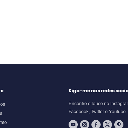
re
Siga-me nas redes socia
Encontre o louco no Instagra
eos
Facebook, Twitter e Youtube
os
tato