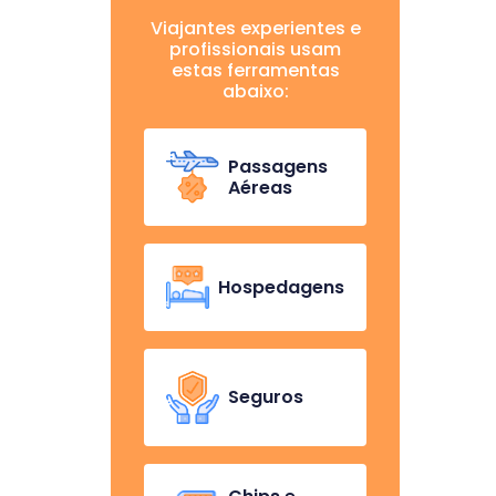
Viajantes experientes e
profissionais usam
estas ferramentas
abaixo:
Passagens
Aéreas
Hospedagens
Seguros