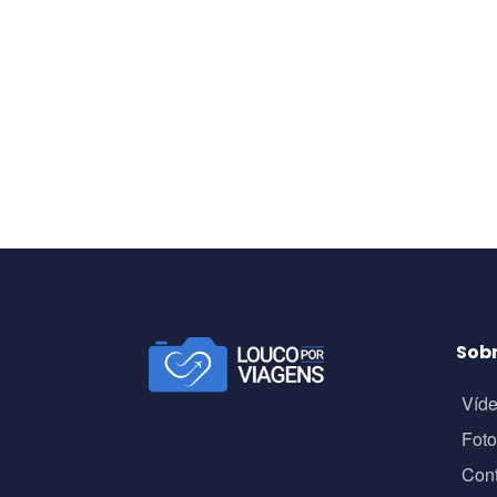
Sob
Víd
Fot
Con