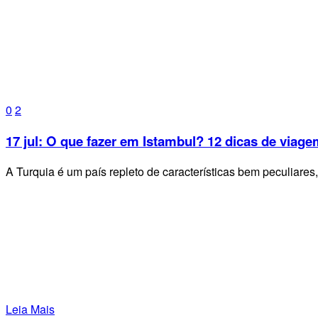
0
2
17 jul:
O que fazer em Istambul? 12 dicas de viage
A Turquia é um país repleto de características bem peculiare
Leia Mais