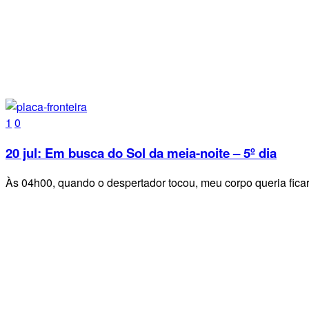
1
0
20 jul:
Em busca do Sol da meia-noite – 5º dia
Às 04h00, quando o despertador tocou, meu corpo queria fic