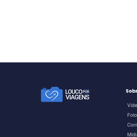
Sob
Víd
Fot
Con
Mídi