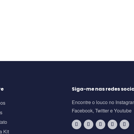
re
Siga-me nas redes socia
Encontre o louco no Instagra
eos
Facebook, Twitter e Youtube
os
tato
a Kit