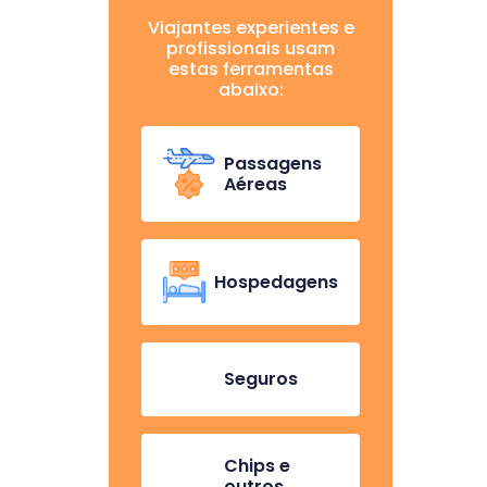
Viajantes experientes e
profissionais usam
estas ferramentas
abaixo:
Passagens
Aéreas
Hospedagens
Seguros
Chips e
outros