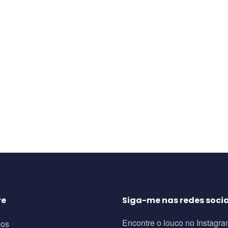
re
Siga-me nas redes socia
Encontre o louco no Instagra
eos