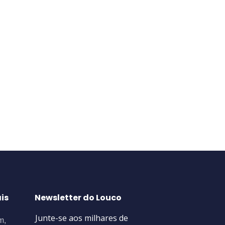
is
Newsletter do Louco
m,