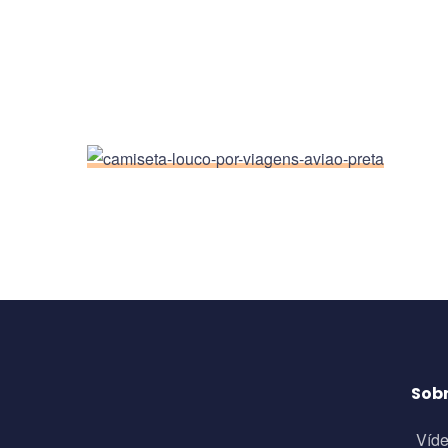
Sob
Víd