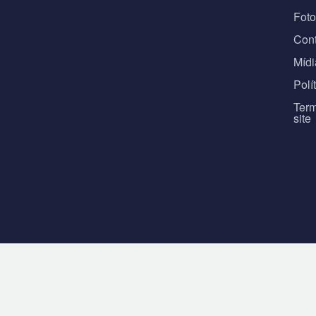
Fot
Con
Mídi
Polí
Term
site